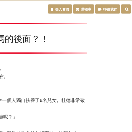
登入會員
購物車
聯絡我們
媽的後面？！
祝。
右。
生一個人獨自扶養了6名兒女。杜德非常敬
節呢？」