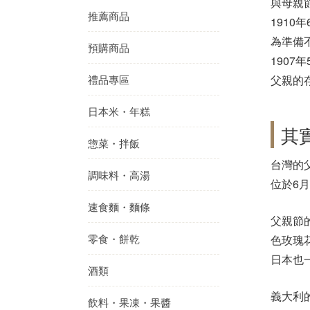
與母親
推薦商品
191
為準備
預購商品
190
禮品專區
父親的
日本米・年糕
其
惣菜・拌飯
台灣的
調味料・高湯
位於6
速食麵・麵條
父親節
零食・餅乾
色玫瑰
日本也
酒類
義大利
飲料・果凍・果醬