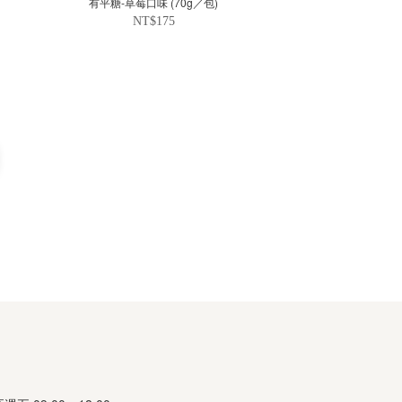
有平糖-草莓口味 (70g／包)
NT$175
司