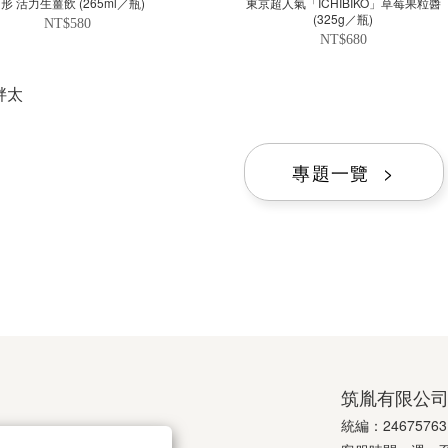
形 活力生薑飲 (265ml／瓶)
東京超人氣「ICHIBIKO」草莓果粒醬
(325g／瓶)
NT$580
NT$680
胖太
專題一覽 >
筑胤有限公
統編：24675763