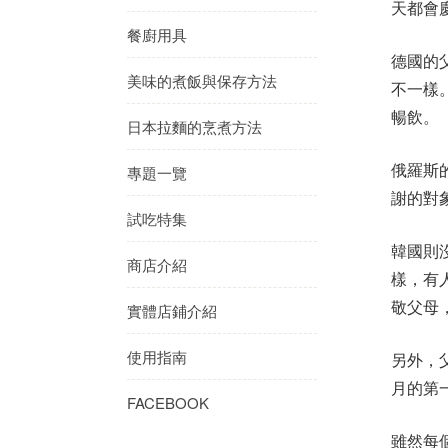
天都會
餐廚用具
德國的
美味的煮飯與保存方法
不一樣
暢飲。
日本拉麵的烹煮方法
俄羅斯
專題一覽
謝的對
試吃特集
韓國則
商店介紹
樣，有
敬父母
實體店鋪介紹
使用指南
另外，
月的第
FACEBOOK
雖然每