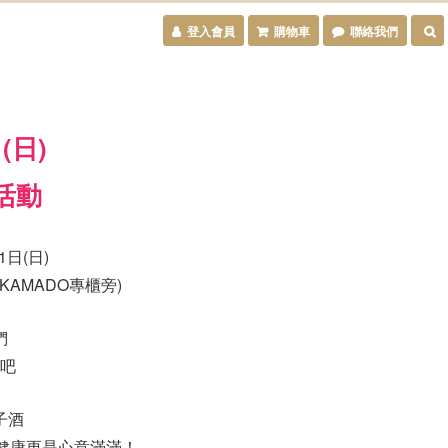
登入會員
購物車
聯絡我們
(日)
活動
1日(日)
竈KAMADO專櫃旁)
們
吧
子酒
健康更是心意滿滿！