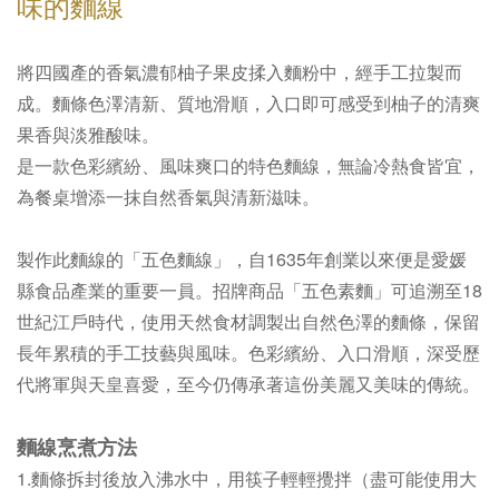
味的麵線
將四國產的香氣濃郁柚子果皮揉入麵粉中，經手工拉製而
成。麵條色澤清新、質地滑順，入口即可感受到柚子的清爽
果香與淡雅酸味。
是一款色彩繽紛、風味爽口的特色麵線，無論冷熱食皆宜，
為餐桌增添一抹自然香氣與清新滋味。
製作此麵線的「五色麵線」，自1635年創業以來便是愛媛
縣食品產業的重要一員。招牌商品「五色素麵」可追溯至18
世紀江戶時代，使用天然食材調製出自然色澤的麵條，保留
長年累積的手工技藝與風味。色彩繽紛、入口滑順，深受歷
代將軍與天皇喜愛，至今仍傳承著這份美麗又美味的傳統。
麵線烹煮方法
1.麵條拆封後放入沸水中，用筷子輕輕攪拌（盡可能使用大