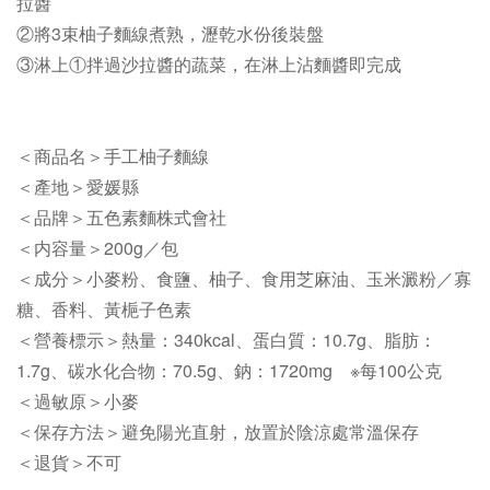
拉醬
②將3束柚子麵線煮熟，瀝乾水份後裝盤
③淋上①拌過沙拉醬的蔬菜，在淋上沾麵醬即完成
＜商品名＞手工柚子麵線
＜產地＞愛媛縣
＜品牌＞五色素麵株式會社
＜内容量＞200g／包
＜成分＞小麥粉、食鹽、柚子、食用芝麻油、玉米澱粉／寡
糖、香料、黃梔子色素
＜營養標示＞熱量：340kcal、蛋白質：10.7g、脂肪：
1.7g、碳水化合物：70.5g、鈉：1720mg ※每100公克
＜過敏原＞小麥
＜保存方法＞避免陽光直射，放置於陰涼處常溫保存
＜退貨＞不可