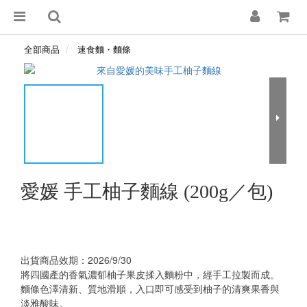
全部商品
速食麵・麵條
愛媛 手工柚子麵線 (200g／包)
出貨商品效期：2026/9/30
將四國產的香氣濃郁柚子果皮揉入麵粉中，經手工拉製而成。
麵條色澤清新、質地滑順，入口即可感受到柚子的清爽果香與
淡雅酸味。