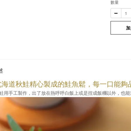
數量
加
述
北海道秋鮭精心製成的鮭魚鬆，每一口能夠
鮭用手工製作
，
出了
放在熱呼呼白飯上或是捏成飯糰以外，也能