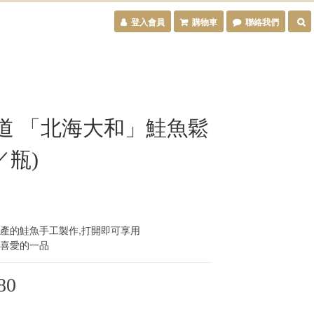
登入會員
購物車
聯絡我們
道 「北海大和」鮭魚鬆
g／瓶)
產的鮭魚手工製作,打開即可享用
喜愛的一品
80