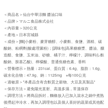
＜商品名＞仙台中華涼麵 醬油口味
＜品牌＞マルニ食品株式会社
＜內容量＞320公克
＜產地＞日本宮城縣
＜成份＞[麵]小麥粉、麥芽糖醇、小麥麩、食鹽、酒精、碳
酸鈉、粘稠劑(酸處理澱粉)；[調味包]高果糖糖漿、醬油、釀
造醋、食鹽、玉米油、砂糖、橘子汁、檸檬汁、調味料(L-麩
酸鈉、胺基乙酸)、檸檬酸、普通焦糖色素、香料
＜營養標示＞熱量：231cal、蛋白質：6.4g、脂肪：1.6g、
碳水化合物：47.9g、鈉：1125mg ※每100公克
＜過敏原＞*本產品含有含麩質之穀物、大豆及其製品*
＜保存方法＞避免陽光直射、高溫多濕，常溫保存
＜調理方法＞將商品拆封，麵條放入已加入滾水之鍋中煮熟
後撈起沖冷水，再加入調理包以及個人喜好的蔬菜或其他配